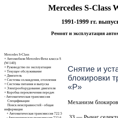
Mercedes S-Class 
1991-1999 гг. выпус
Ремонт и эксплуатация авто
Mercedes S-Class
+
Автомобили Mercedes-Benz класса S
(W-140)
Снятие и уст
+
Руководство по эксплуатации
+
Текущее обслуживание
+
Двигатель
блокировки т
+
Системы охлаждения, отопления
+
Системы питания и выпуска
«P»
+
Электрооборудование двигателя
+
Коробка переключения передач
-
Автоматичеcкая трансмиссия
Спецификации
Механизм блокиров
Поиск неисправностей - общая
информация
+
Автоматическая трансмиссия 722.5
33 — Рычаг селект
-
Автоматическая трансмиссия 722.6