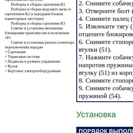
2. Снимите собачку
Разборка и сборка сцепления К1
Разборка и сборка ведущего вала со
3. Отверните болт (
сцеплением К2 и передним блоком
4. Снимите палец (
планетарных шестерен
Разборка и сборка сцепления К3
5. Извлеките тягу 
Снятие и установка механизма
отцепите блокиров
блокировки трансмиссии в положении
«P»
6. Снимите стопор
Снятие и установка рычага селектора
переключения передач
втулки (51).
+
Сцепление
7. Нажмите собачк
+
Тормозная система
+
Подвеска и рулевое управление
напротив пружины
+
Кузов
+
Бортовое электрооборудование
втулку (51) из кор
8. Снимите стопорн
9. Снимите собачк
пружиной (54).
Установка
ПОРЯДОК ВЫПОЛ