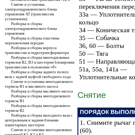
Снятие и установка
переключения пере
электрогидравлического блока
33a — Уплотнител
управления АТ (трансмиссия
установлена)
кольцо
Разборка и сборка
электрогидравлического блока
34 — Коническая т
управления
35 — Собачка
Разборка и сборка пластины
переключения передач
36, 60 — Болты
Разборка и сборка корпуса
50 — Тяга
трансмиссии и гидротрансформатора
Разборка и сборка многодисковых
51 — Направляюща
тормозов В2, В3 и шестерни блокировки
трансмиссии в положении «P»
51a, 55a, 141a —
Разборка и сборка заднего полого
Уплотнительные к
вала с задней муфтой свободного хода
Снятие и установка многодискового
тормоза В1 и масляного насоса
Разборка и сборка масляного насоса
Снятие
Разборка и сборка многодискового
тормоза В1
Разборка и сборка многодискового
тормоза В2
ПОРЯДОК ВЫПОЛ
Разборка и сборка выходного вала с
центральным и задним блоками
1. Снимите рычаг 
планетарных шестерен
(60).
Снятие и установка многодисковых
сцеплений К1, К2 и К3