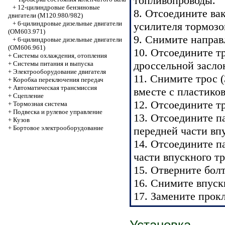
топливопроводы.
+
12-цилиндровые бензиновые
8. Отсоедините ва
двигатели (М120.980/982)
+
6-цилиндровые дизельные двигатели
усилителя тормозо
(OM603.971)
9. Снимите направ
+
6-цилиндровые дизельные двигатели
(OM606.961)
10. Отсоедините тр
+
Системы охлаждения, отопления
дроссельной заслон
+
Системы питания и выпуска
+
Электрооборудование двигателя
11. Снимите трос (
+
Коробка переключения передач
+
Автоматичеcкая трансмиссия
вместе с пластико
+
Сцепление
12. Отсоедините тр
+
Тормозная система
+
Подвеска и рулевое управление
13. Отсоедините п
+
Кузов
+
Бортовое электрооборудование
передней части вп
14. Отсоедините п
части впускного т
15. Отверните болты
16. Снимите впуск
17. Замените прокл