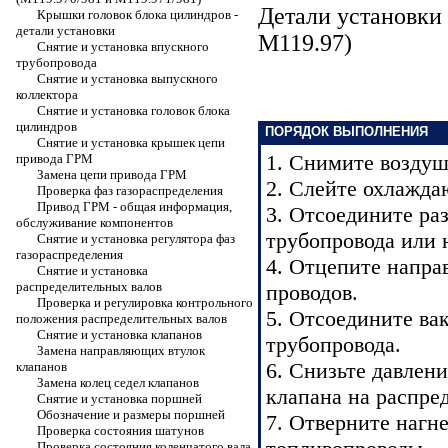
Детали установки 
Крышки головок блока цилиндров -
детали установки
М119.97)
Снятие и установка впускного
трубопровода
Снятие и установка выпускного
коллектора
Снятие и установка головок блока
цилиндров
ПОРЯДОК ВЫПОЛНЕНИЯ
Снятие и установка крышек цепи
1. Снимите возду
привода ГРМ
Замена цепи привода ГРМ
2. Слейте охлажд
Проверка фаз газораспределения
Привод ГРМ - общая информация,
3. Отсоедините ра
обслуживание компонентов
трубопровода или 
Снятие и установка регулятора фаз
газораспределения
4. Отцепите напр
Снятие и установка
распределительных валов
проводов.
Проверка и регулировка контрольного
5. Отсоедините ва
положения распределительных валов
Снятие и установка клапанов
трубопровода.
Замена направляющих втулок
6. Снизьте давлен
клапанов
Замена колец седел клапанов
клапана на распре
Снятие и установка поршней
Обозначение и размеры поршней
7. Отверните нагне
Проверка состояния шатунов
Проверка состояния коленчатого вала