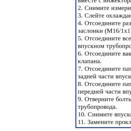
вместе с инжектор
2. Снимите измери
3. Слейте охлажд
4. Отсоедините ра
заслонки (M16/1x1
5. Отсоедините вс
впускном трубопро
6. Отсоедините ва
клапана.
7. Отсоедините па
задней части впус
8. Отсоедините па
передней части вп
9. Отверните болты
трубопровода.
10. Снимите впуск
11. Замените прокл