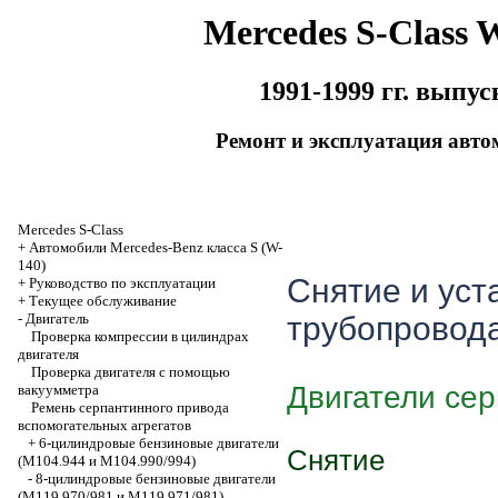
Mercedes S-Class 
1991-1999 гг. выпус
Ремонт и эксплуатация авто
Mercedes S-Class
+
Автомобили Mercedes-Benz класса S (W-
140)
Снятие и уст
+
Руководство по эксплуатации
+
Текущее обслуживание
-
Двигатель
трубопровод
Проверка компрессии в цилиндрах
двигателя
Проверка двигателя с помощью
Двигатели се
вакуумметра
Ремень серпантинного привода
вспомогательных агрегатов
+
6-цилиндровые бензиновые двигатели
Снятие
(M104.944 и M104.990/994)
-
8-цилиндровые бензиновые двигатели
(M119.970/981 и M119.971/981)