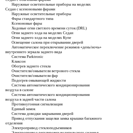
Наружные осветительные приборы на моделях
Седан с ксеноновыми фарами
Наружные осветительные приборы
Фары стандартного типа
Ксеноновые фары
Ходовые огни светлого времени суток (DRL)
Огни заднего хода на моделях Седан
Огни заднего хода на моделях Купе
Освещение салона при открывании дверей
Автоматическое переключение режимов «день/ночь»
внутреннего зеркала заднего вида
Система Parktronic
Клаксон
Обогрев заднего стекла
Очистители/омыватели ветрового стекла
Очистители/омыватели фар
Подогрев омывающей жидкости
Система автоматического кондиционирования
воздуха в салоне
Система автоматического кондиционирования
воздуха в задней части салона
Противоугонная сигнализация
Единый замок
Система доводки закрывания дверей
Привод отпускания защелки замка крышки багажного
отделения
Электропривод стеклоподъемников
Электропривод регулировки водительского сиденья