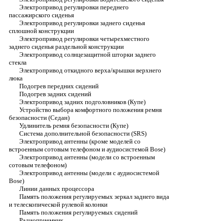
Электропривод регулировки переднего
пассажирского сиденья
Электропривод регулировки заднего сиденья
сплошной конструкции
Электропривод регулировки четырехместного
заднего сиденья раздельной конструкции
Электропривод солнцезащитной шторки заднего
стекла
Электропривод откидного верха/крышки верхнего
люка
Подогрев передних сидений
Подогрев задних сидений
Электропривод задних подголовников (Купе)
Устройство выбора комфортного положения ремня
безопасности (Седан)
Удлинитель ремня безопасности (Купе)
Система дополнительной безопасности (SRS)
Электропривод антенны (кроме моделей со
встроенным сотовым телефоном и аудиосистемой Bose)
Электропривод антенны (модели со встроенным
сотовым телефоном)
Электропривод антенны (модели с аудиосистемой
Bose)
Линии данных процессора
Память положения регулируемых зеркал заднего вида
и телескопической рулевой колонки
Память положения регулируемых сидений
Радиоприемник