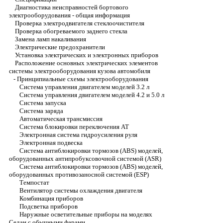
Диагностика неисправностей бортового
электрооборудования - общая информация
Проверка электродвигателя стеклоочистителя
Проверка обогреваемого заднего стекла
Замена ламп накаливания
Электрические предохранители
Установка электрических и электронных приборов
Расположение основных электрических элементов
системы электрооборудования кузова автомобиля
-
Принципиальные схемы электрооборудования
Система управления двигателем моделей 3.2 л
Система управления двигателем моделей 4.2 и 5.0 л
Система запуска
Система заряда
Автоматическая трансмиссия
Система блокировки переключения АТ
Электронная система гидроусиления руля
Электронная подвеска
Система антиблокировки тормозов (ABS) моделей,
оборудованных антипробуксовочной системой (ASR)
Система антиблокировки тормозов (ABS) моделей,
оборудованных противозаносной системой (ESP)
Темпостат
Вентилятор системы охлаждения двигателя
Комбинация приборов
Подсветка приборов
Наружные осветительные приборы на моделях
Седан с обычными фарами