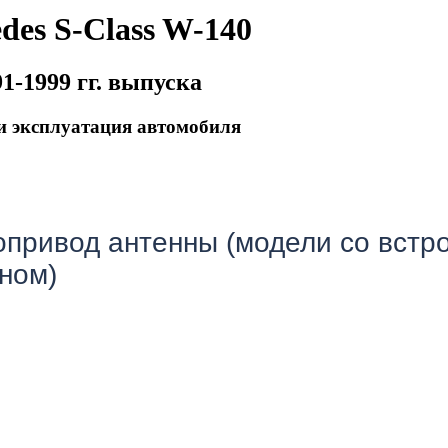
des S-Class W-140
91-1999 гг. выпуска
и эксплуатация автомобиля
опривод антенны (модели со вст
ном)