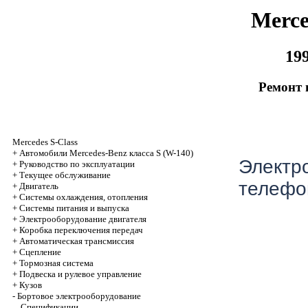
Merce
19
Ремонт 
Mercedes S-Class
+
Автомобили Mercedes-Benz класса S (W-140)
Электр
+
Руководство по эксплуатации
+
Текущее обслуживание
телефо
+
Двигатель
+
Системы охлаждения, отопления
+
Системы питания и выпуска
+
Электрооборудование двигателя
+
Коробка переключения передач
+
Автоматичеcкая трансмиссия
+
Сцепление
+
Тормозная система
+
Подвеска и рулевое управление
+
Кузов
-
Бортовое электрооборудование
Спецификации