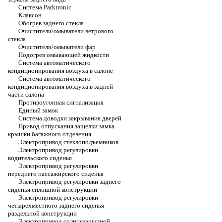
Система Parktronic
Клаксон
Обогрев заднего стекла
Очистители/омыватели ветрового
стекла
Очистители/омыватели фар
Подогрев омывающей жидкости
Система автоматического
кондиционирования воздуха в салоне
Система автоматического
кондиционирования воздуха в задней
части салона
Противоугонная сигнализация
Единый замок
Система доводки закрывания дверей
Привод отпускания защелки замка
крышки багажного отделения
Электропривод стеклоподъемников
Электропривод регулировки
водительского сиденья
Электропривод регулировки
переднего пассажирского сиденья
Электропривод регулировки заднего
сиденья сплошной конструкции
Электропривод регулировки
четырехместного заднего сиденья
раздельной конструкции
Электропривод солнцезащитной