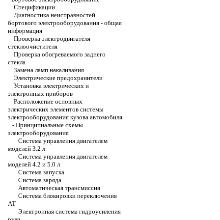
Спецификации
Диагностика неисправностей
бортового электрооборудования - общая
информация
Проверка электродвигателя
стеклоочистителя
Проверка обогреваемого заднего
стекла
Замена ламп накаливания
Электрические предохранители
Установка электрических и
электронных приборов
Расположение основных
электрических элементов системы
электрооборудования кузова автомобиля
-
Принципиальные схемы
электрооборудования
Система управления двигателем
моделей 3.2 л
Система управления двигателем
моделей 4.2 и 5.0 л
Система запуска
Система заряда
Автоматическая трансмиссия
Система блокировки переключения
АТ
Электронная система гидроусиления
руля