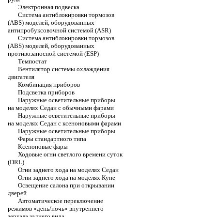
Электронная подвеска
Система антиблокировки тормозов
(ABS) моделей, оборудованных
антипробуксовочной системой (ASR)
Система антиблокировки тормозов
(ABS) моделей, оборудованных
противозаносной системой (ESP)
Темпостат
Вентилятор системы охлаждения
двигателя
Комбинация приборов
Подсветка приборов
Наружные осветительные приборы
на моделях Седан с обычными фарами
Наружные осветительные приборы
на моделях Седан с ксеноновыми фарами
Наружные осветительные приборы
Фары стандартного типа
Ксеноновые фары
Ходовые огни светлого времени суток
(DRL)
Огни заднего хода на моделях Седан
Огни заднего хода на моделях Купе
Освещение салона при открывании
дверей
Автоматическое переключение
режимов «день/ночь» внутреннего
зеркала заднего вида