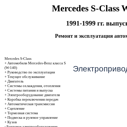
Mercedes S-Class 
1991-1999 гг. выпус
Ремонт и эксплуатация авто
Mercedes S-Class
+
Автомобили Mercedes-Benz класса S
Электроприво
(W-140)
+
Руководство по эксплуатации
+
Текущее обслуживание
+
Двигатель
+
Системы охлаждения, отопления
+
Системы питания и выпуска
+
Электрооборудование двигателя
+
Коробка переключения передач
+
Автоматичеcкая трансмиссия
+
Сцепление
+
Тормозная система
+
Подвеска и рулевое управление
+
Кузов
-
Бортовое электрооборудование