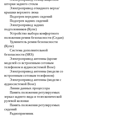
шторки заднего стекла
Электропривод откидного верха/
крышки верхнего люка
Подогрев передних сидений
Подогрев задних сидений
Электропривод задних
подголовников (Купе)
Устройство выбора комфортного
положения ремня безопасности (Седан)
Удлинитель ремня безопасности
(Купе)
Система дополнительной
безопасности (SRS)
Электропривод антенны (кроме
моделей со встроенным сотовым
телефоном и аудиосистемой Bose)
Электропривод антенны (модели со
встроенным сотовым телефоном)
Электропривод антенны (модели с
аудиосистемой Bose)
Линии данных процессора
Память положения регулируемых
зеркал заднего вида и телескопической
рулевой колонки
Память положения регулируемых
сидений
Радиоприемник