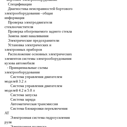
Спецификации
Диагностика неисправностей бортового
электрооборудования - общая
информация
Проверка электродвигателя
стеклоочистителя
Проверка обогреваемого заднего стекла
Замена ламп накаливания
Электрические предохранители
Установка электрических и
электронных приборов
Расположение основных электрических
элементов системы электрооборудования
кузова автомобиля
-
Принципиальные схемы
электрооборудования
Система управления двигателем
моделей 3.2 л
Система управления двигателем
моделей 4.2 и 5.0 л
Система запуска
Система заряда
Автоматическая трансмиссия
Система блокировки переключения
АТ
Электронная система гидроусиления
руля
Электронная подвеска