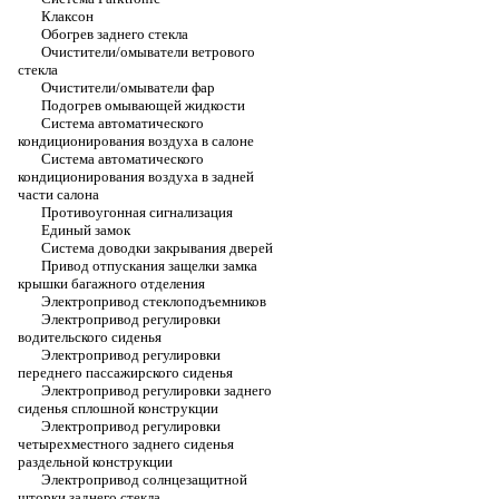
Клаксон
Обогрев заднего стекла
Очистители/омыватели ветрового
стекла
Очистители/омыватели фар
Подогрев омывающей жидкости
Система автоматического
кондиционирования воздуха в салоне
Система автоматического
кондиционирования воздуха в задней
части салона
Противоугонная сигнализация
Единый замок
Система доводки закрывания дверей
Привод отпускания защелки замка
крышки багажного отделения
Электропривод стеклоподъемников
Электропривод регулировки
водительского сиденья
Электропривод регулировки
переднего пассажирского сиденья
Электропривод регулировки заднего
сиденья сплошной конструкции
Электропривод регулировки
четырехместного заднего сиденья
раздельной конструкции
Электропривод солнцезащитной
шторки заднего стекла