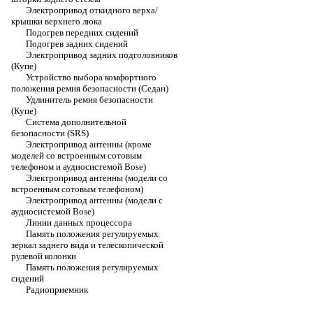
Электропривод откидного верха/
крышки верхнего люка
Подогрев передних сидений
Подогрев задних сидений
Электропривод задних подголовников
(Купе)
Устройство выбора комфортного
положения ремня безопасности (Седан)
Удлинитель ремня безопасности
(Купе)
Система дополнительной
безопасности (SRS)
Электропривод антенны (кроме
моделей со встроенным сотовым
телефоном и аудиосистемой Bose)
Электропривод антенны (модели со
встроенным сотовым телефоном)
Электропривод антенны (модели с
аудиосистемой Bose)
Линии данных процессора
Память положения регулируемых
зеркал заднего вида и телескопической
рулевой колонки
Память положения регулируемых
сидений
Радиоприемник