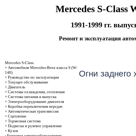
Mercedes S-Class 
1991-1999 гг. выпус
Ремонт и эксплуатация авто
Mercedes S-Class
+
Автомобили Mercedes-Benz класса S (W-
Огни заднего 
140)
+
Руководство по эксплуатации
+
Текущее обслуживание
+
Двигатель
+
Системы охлаждения, отопления
+
Системы питания и выпуска
+
Электрооборудование двигателя
+
Коробка переключения передач
+
Автоматичеcкая трансмиссия
+
Сцепление
+
Тормозная система
+
Подвеска и рулевое управление
+
Кузов
-
Бортовое электрооборудование