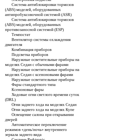
Система антиблокировки тормозов
(ABS) моделей, оборудованных
антипробуксовочной системой (ASR)
Система антиблокировки тормозов
(ABS) моделей, оборудованных
противозаносной системой (ESP)
Темпостат
Вентилятор системы охлаждения
двигателя
Комбинация приборов
Подсветка приборов
Наружные осветительные приборы на
моделях Седан с обычными фарами
Наружные осветительные приборы на
моделях Седан с ксеноновыми фарами
Наружные осветительные приборы
Фары стандартного типа
Ксеноновые фары
Ходовые огни светлого времени суток
(DRL)
Огни заднего хода на моделях Седан
Огни заднего хода на моделях Купе
Освещение салона при открывании
дверей
Автоматическое переключение
режимов «день/ночь» внутреннего
зеркала заднего вида
Система Parktronic