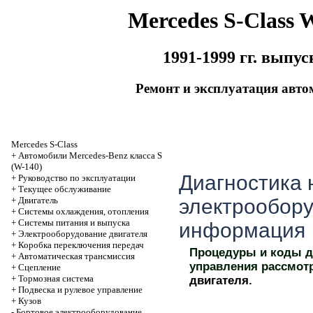
Mercedes S-Class 
1991-1999 гг. выпус
Ремонт и эксплуатация авто
Mercedes S-Class
+
Автомобили Mercedes-Benz класса S
(W-140)
Диагностика 
+
Руководство по эксплуатации
+
Текущее обслуживание
+
Двигатель
электрообору
+
Системы охлаждения, отопления
+
Системы питания и выпуска
информация
+
Электрооборудование двигателя
+
Коробка переключения передач
Процедуры и коды д
+
Автоматичеcкая трансмиссия
управления рассмот
+
Сцепление
+
Тормозная система
двигателя
.
+
Подвеска и рулевое управление
+
Кузов
-
Бортовое электрооборудование