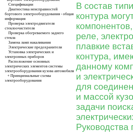
В состав тип
Спецификации
Диагностика неисправностей
контура могу
бортового электрооборудования - общая
информация
Проверка электродвигателя
компонентов,
стеклоочистителя
Проверка обогреваемого заднего
реле, электр
стекла
Замена ламп накаливания
плавкие вста
Электрические предохранители
Установка электрических и
контура, име
электронных приборов
Расположение основных
данному комп
электрических элементов системы
электрооборудования кузова автомобиля
и электричес
+
Принципиальные схемы
электрооборудования
для соединен
и массой куз
задачи поиск
электрически
Руководства