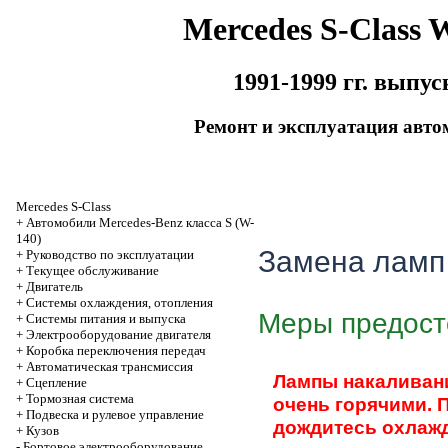
Mercedes S-Class 
1991-1999 гг. выпус
Ремонт и эксплуатация авто
Mercedes S-Class
+
Автомобили Mercedes-Benz класса S (W-
140)
Замена ламп
+
Руководство по эксплуатации
+
Текущее обслуживание
+
Двигатель
+
Системы охлаждения, отопления
Меры предост
+
Системы питания и выпуска
+
Электрооборудование двигателя
+
Коробка переключения передач
+
Автоматичеcкая трансмиссия
Лампы накаливани
+
Сцепление
+
Тормозная система
очень горячими. 
+
Подвеска и рулевое управление
дождитесь охлажд
+
Кузов
-
Бортовое электрооборудование