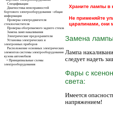
Спецификации
Храните лампы в 
Диагностика неисправностей
бортового электрооборудования - общая
информация
Не применяйте у
Проверка электродвигателя
царапинами, они 
стеклоочистителя
Проверка обогреваемого заднего стекла
Замена ламп накаливания
Электрические предохранители
Замена лампы
Установка электрических и
электронных приборов
Расположение основных электрических
Лампа накаливани
элементов системы электрооборудования
кузова автомобиля
следует надеть за
+
Принципиальные схемы
электрооборудования
Фары с ксено
света:
Имеется опасност
напряжением!