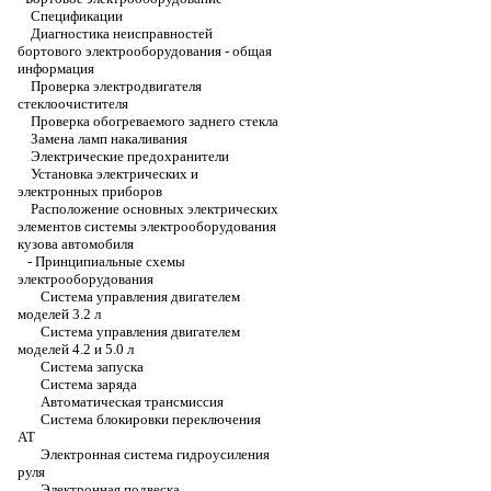
Спецификации
Диагностика неисправностей
бортового электрооборудования - общая
информация
Проверка электродвигателя
стеклоочистителя
Проверка обогреваемого заднего стекла
Замена ламп накаливания
Электрические предохранители
Установка электрических и
электронных приборов
Расположение основных электрических
элементов системы электрооборудования
кузова автомобиля
-
Принципиальные схемы
электрооборудования
Система управления двигателем
моделей 3.2 л
Система управления двигателем
моделей 4.2 и 5.0 л
Система запуска
Система заряда
Автоматическая трансмиссия
Система блокировки переключения
АТ
Электронная система гидроусиления
руля
Электронная подвеска