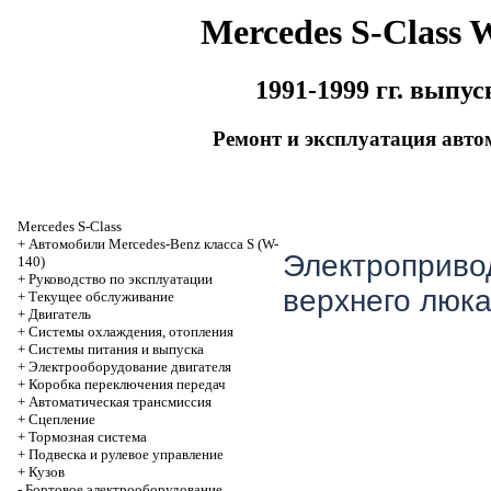
Mercedes S-Class 
1991-1999 гг. выпус
Ремонт и эксплуатация авто
Mercedes S-Class
+
Автомобили Mercedes-Benz класса S (W-
Электроприво
140)
+
Руководство по эксплуатации
верхнего люк
+
Текущее обслуживание
+
Двигатель
+
Системы охлаждения, отопления
+
Системы питания и выпуска
+
Электрооборудование двигателя
+
Коробка переключения передач
+
Автоматичеcкая трансмиссия
+
Сцепление
+
Тормозная система
+
Подвеска и рулевое управление
+
Кузов
-
Бортовое электрооборудование