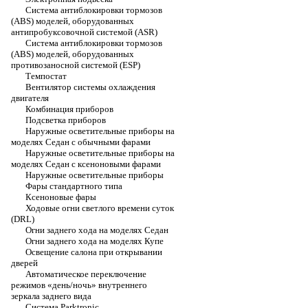
Система антиблокировки тормозов
(ABS) моделей, оборудованных
антипробуксовочной системой (ASR)
Система антиблокировки тормозов
(ABS) моделей, оборудованных
противозаносной системой (ESP)
Темпостат
Вентилятор системы охлаждения
двигателя
Комбинация приборов
Подсветка приборов
Наружные осветительные приборы на
моделях Седан с обычными фарами
Наружные осветительные приборы на
моделях Седан с ксеноновыми фарами
Наружные осветительные приборы
Фары стандартного типа
Ксеноновые фары
Ходовые огни светлого времени суток
(DRL)
Огни заднего хода на моделях Седан
Огни заднего хода на моделях Купе
Освещение салона при открывании
дверей
Автоматическое переключение
режимов «день/ночь» внутреннего
зеркала заднего вида
Система Parktronic