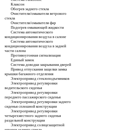
Клаксон
Обогрев заднего стекла
Очистители/омыватели ветрового
стекла
Очистители/омыватели фар
Подогрев омывающей жидкости
Система автоматического
кондиционирования воздуха в салоне
Система автоматического
кондиционирования воздуха в задней
части салона
Противоугонная сигнализация
Единый замок
Система доводки закрывания дверей
Привод отпускания защелки замка
крышки багажного отделения
Электропривод стеклоподъемников
Электропривод регулировки
водительского сиденья
Электропривод регулировки
переднего пассажирского сиденья
Электропривод регулировки заднего
сиденья сплошной конструкции
Электропривод регулировки
четырехместного заднего сиденья
раздельной конструкции
Электропривод солнцезащитной
шторки заднего стекла