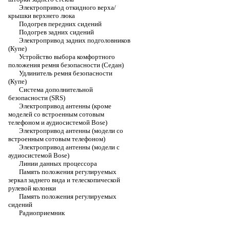
Электропривод откидного верха/
крышки верхнего люка
Подогрев передних сидений
Подогрев задних сидений
Электропривод задних подголовников
(Купе)
Устройство выбора комфортного
положения ремня безопасности (Седан)
Удлинитель ремня безопасности
(Купе)
Система дополнительной
безопасности (SRS)
Электропривод антенны (кроме
моделей со встроенным сотовым
телефоном и аудиосистемой Bose)
Электропривод антенны (модели со
встроенным сотовым телефоном)
Электропривод антенны (модели с
аудиосистемой Bose)
Линии данных процессора
Память положения регулируемых
зеркал заднего вида и телескопической
рулевой колонки
Память положения регулируемых
сидений
Радиоприемник