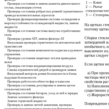
1 — Ключ
Проверка состояния и замена шлангов двигательного
2 — Рычаг
отсека, локализация утечек
стеклоочистит
Проверка состояния ребристых ремней серпантинного
3 — Стопорны
привода вспомогательных агрегатов
Проверка функционирования системы охлаждения и
морозоустойчивости охлаждающей жидкости, замена
На щетках сте
жидкости
поэтому щетки
Проверка состояния системы выпуска отработавших
газов
Сборки стекло
Проверка уровня ATF, замена фильтра АТ
затвердений и
Визуальная проверка герметичности автоматической
трансмиссии
необычного, н
Проверка состояния компонентов подвески и рулевого
выключите их.
управления
щетки следует
Проверка состояния защитных чехлов приводных
валов
Если щетки не
Проверка системы кондиционирования воздуха
Смазка ограничителей дверей и цилиндров замков
а) При прохож
Визуальный контроль ремня безопасности и блока
частицы могут
подушки безопасности
Проверка работоспособности фар и клаксона
свойством рас
Проверка состояния, регулировка и замена щеток
b) Наполнение
стеклоочистителей
существенно у
Проверка состояния батареи, уход за ней и зарядка
с) Жирораство
Замена салонного фильтра
Замена тормозной жидкости
Повреждение щ
Проверка и замена свечей зажигания, проверка
состояния высоковольтных проводов (бензиновые