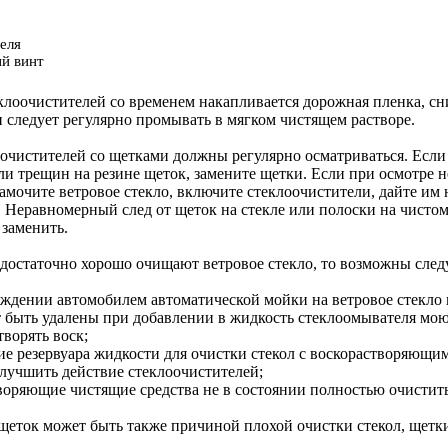
еля
й винт
клоочистителей со временем накапливается дорожная пленка, сн
 следует регулярно промывать в мягком чистящем растворе.
очистителей со щетками должны регулярно осматриваться. Если
ли трещин на резине щеток, замените щетки. Если при осмотре 
амочите ветровое стекло, включите стеклоочистители, дайте им 
 Неравномерный след от щеток на стекле или полоски на чистом 
 заменить.
достаточно хорошо очищают ветровое стекло, то возможны сле
дении автомобилем автоматической мойки на ветровое стекло 
 быть удалены при добавлении в жидкость стеклоомывателя мо
творять воск;
 резервуара жидкости для очистки стекол с воскорастворяющи
лучшить действие стеклоочистителей;
ряющие чистящие средства не в состоянии полностью очистить
еток может быть также причиной плохой очистки стекол, щетки