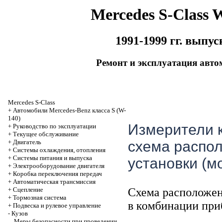
Mercedes S-Class 
1991-1999 гг. выпус
Ремонт и эксплуатация авто
Mercedes S-Class
+
Автомобили Mercedes-Benz класса S (W-
140)
Измерители 
+
Руководство по эксплуатации
+
Текущее обслуживание
+
Двигатель
схема распо
+
Системы охлаждения, отопления
+
Системы питания и выпуска
установки (мо
+
Электрооборудование двигателя
+
Коробка переключения передач
+
Автоматичеcкая трансмиссия
+
Сцепление
Схема расположен
+
Тормозная система
в комбинации приб
+
Подвеска и рулевое управление
-
Кузов
Меры безопасности при проведении