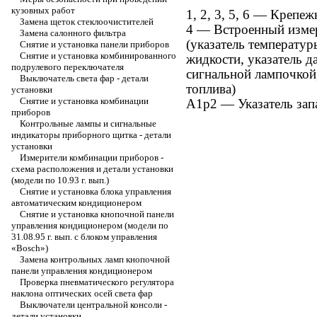
кузовных работ
1, 2, 3, 5, 6 — Крепе
Замена щеток стеклоочистителей
4 — Встроенный изме
Замена салонного фильтра
(указатель температу
Снятие и установка панели приборов
Снятие и установка комбинированного
жидкости, указатель д
подрулевого переключателя
сигнальной лампочкой,
Выключатель света фар - детали
топлива)
установки
Снятие и установка комбинации
А1р2 — Указатель зап
приборов
Контрольные лампы и сигнальные
индикаторы приборного щитка - детали
установки
Измерители комбинации приборов -
схема расположения и детали установки
(модели по 10.93 г. вып.)
Снятие и установка блока управления
автоматическим кондиционером
Снятие и установка кнопочной панели
управления кондиционером (модели по
31.08.95 г. вып. с блоком управления
«Bosch»)
Замена контрольных ламп кнопочной
панели управления кондиционером
Проверка пневматического регулятора
наклона оптических осей света фар
Выключатели центральной консоли -
детали установки